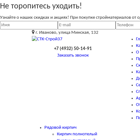
Не торопитесь уходить!
Узнайте о наших скидках и акциях! При покупке стройматериалов от 
г. Иваново, улица Минская, 132
Г
К
+7 (4932) 50-14-91
О
Заказать звонок
П
С
К
Д
С
С
А
О
К
П
Рядовой кирпич
Кирпич полнотелый