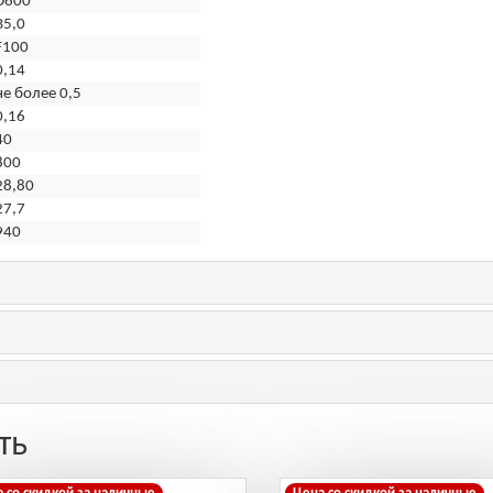
D600
B5,0
F100
0,14
не более 0,5
0,16
40
800
28,80
27,7
940
ть