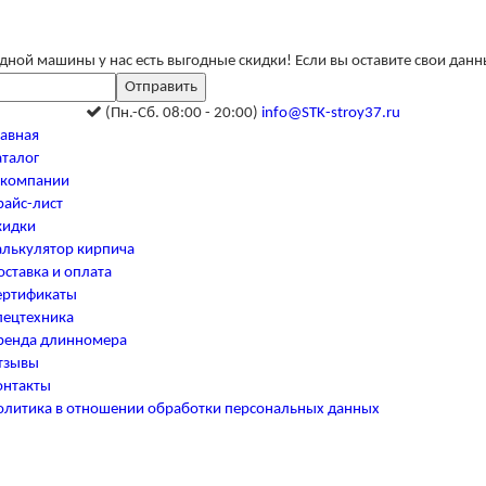
одной машины у нас есть выгодные скидки! Если вы оставите свои дан
(Пн.-Сб. 08:00 - 20:00)
info@STK-stroy37.ru
лавная
аталог
 компании
райс-лист
кидки
алькулятор кирпича
оставка и оплата
ертификаты
пецтехника
ренда длинномера
тзывы
онтакты
олитика в отношении обработки персональных данных