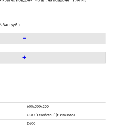
 кратно поддону - 40 шт. на поддоне - 1,44 м3
6 840 руб.
)
600x300x200
ООО "Газобетон" (г. Иваново)
D600